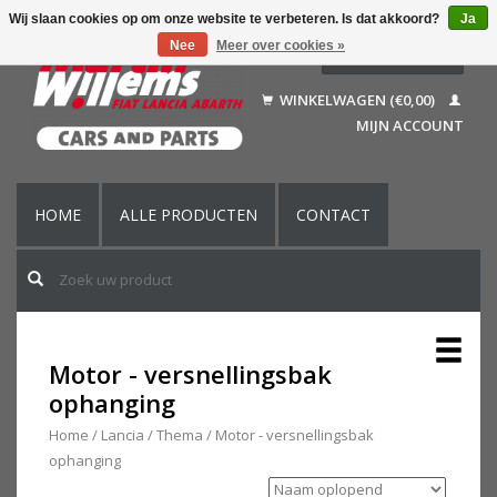
Wij slaan cookies op om onze website te verbeteren. Is dat akkoord?
Ja
Nee
Meer over cookies »
Nederlands
Deutsch
WINKELWAGEN (€0,00)
Français
MIJN ACCOUNT
English (US)
HOME
ALLE PRODUCTEN
CONTACT
Motor - versnellingsbak
ophanging
Home
/
Lancia
/
Thema
/
Motor - versnellingsbak
ophanging