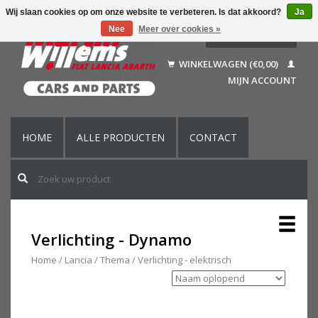
Wij slaan cookies op om onze website te verbeteren. Is dat akkoord?
Ja
Nee
Meer over cookies »
Nederlands
Deutsch
WINKELWAGEN (€0,00)
Français
MIJN ACCOUNT
English (US)
HOME
ALLE PRODUCTEN
CONTACT
Verlichting - Dynamo
Home
/
Lancia
/
Thema
/
Verlichting - elektrisch