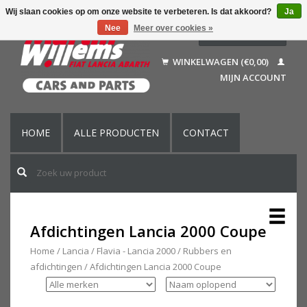
Wij slaan cookies op om onze website te verbeteren. Is dat akkoord?
Ja
Nee
Meer over cookies »
Nederlands
Deutsch
WINKELWAGEN (€0,00)
Français
MIJN ACCOUNT
English (US)
HOME
ALLE PRODUCTEN
CONTACT
Afdichtingen Lancia 2000 Coupe
Home
/
Lancia
/
Flavia - Lancia 2000
/
Rubbers en
afdichtingen
/
Afdichtingen Lancia 2000 Coupe